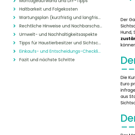
Montageaufwand und DIY-Tipps
Haltbarkeit und Folgekosten
Wartungsplan (kurzfristig und langfristig)
Der Ga
Rechtliche Hinweise und Nachbarschaft
Sichts
Hund, 
Umwelt- und Nachhaltigkeitsaspekte
zustä
Tipps für Haustierbesitzer und Sichtschutz
können
Einkaufs- und Entscheidungs-Checkliste
De
Fazit und nächste Schritte
Die Ku
Euro p
infrag
aus St
Sichts
De