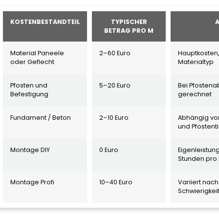
KOSTENBESTANDTEIL
TYPISCHER
BETRAG PRO M
Material Paneele
2–60 Euro
Hauptkosten
oder Geflecht
Materialtyp
Pfosten und
5–20 Euro
Bei Pfostena
Befestigung
gerechnet
Fundament / Beton
2–10 Euro
Abhängig vo
und Pfostent
Montage DIY
0 Euro
Eigenleistun
Stunden pro
Montage Profi
10–40 Euro
Variiert nac
Schwierigkei