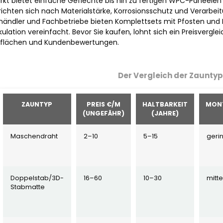
rkt bietet einfache Geflechte bis hin zu fertigen WPC-Paneelen
 richten sich nach Materialstärke, Korrosionsschutz und Verarbe
händler und Fachbetriebe bieten Komplettsets mit Pfosten und
kulation vereinfacht. Bevor Sie kaufen, lohnt sich ein Preisvergl
flächen und Kundenbewertungen.
Der Vergleich der Zaunty
ZAUNTYP
PREIS €/M
HALTBARKEIT
MON
(UNGEFÄHR)
(JAHRE)
Maschendraht
2–10
5–15
geri
Doppelstab/3D-
16–60
10–30
mitte
Stabmatte