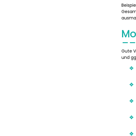
Beispi
Gesamt
ausma
Mo
Gute V
und ggf