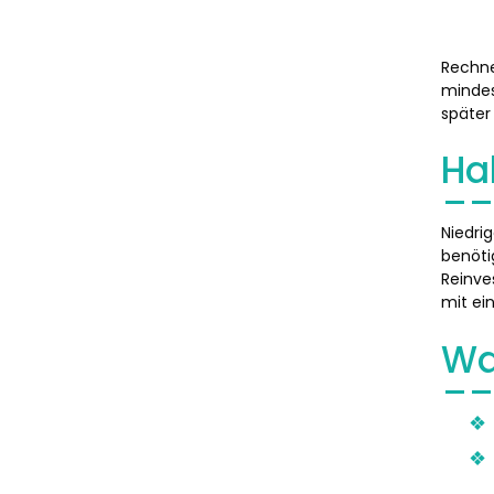
Rechne
mindes
später
Ha
Niedri
benöti
Reinve
mit ei
Wa