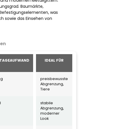
 und modernen Metallgittern.
itungsgrad. Baumärkte,
 Befestigungselementen, was
eich sowie das Einsehen von
pen
TAGEAUFWAND
IDEAL FÜR
ng
preisbewusste
Abgrenzung,
Tiere
l
stabile
Abgrenzung,
moderner
Look