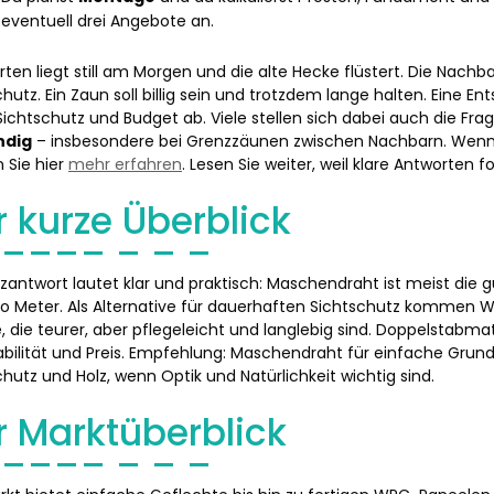
eventuell drei Angebote an.
rten liegt still am Morgen und die alte Hecke flüstert. Die Nachba
chutz. Ein Zaun soll billig sein und trotzdem lange halten. Eine 
Sichtschutz und Budget ab. Viele stellen sich dabei auch die Fra
ndig
– insbesondere bei Grenzzäunen zwischen Nachbarn. Wenn 
 Sie hier
mehr erfahren
. Lesen Sie weiter, weil klare Antworten f
r kurze Überblick
rzantwort lautet klar und praktisch: Maschendraht ist meist die 
ro Meter. Als Alternative für dauerhaften Sichtschutz kommen 
e, die teurer, aber pflegeleicht und langlebig sind. Doppelstabma
abilität und Preis. Empfehlung: Maschendraht für einfache Gru
chutz und Holz, wenn Optik und Natürlichkeit wichtig sind.
r Marktüberblick