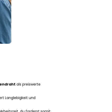
endraht
als preiswerte
ert Langlebigkeit und
rbeitszeit, du forderst somit