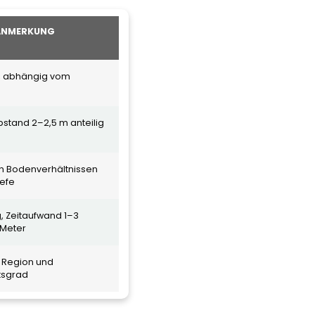
ANMERKUNG
, abhängig vom
bstand 2–2,5 m anteilig
n Bodenverhältnissen
iefe
g, Zeitaufwand 1–3
 Meter
h Region und
tsgrad