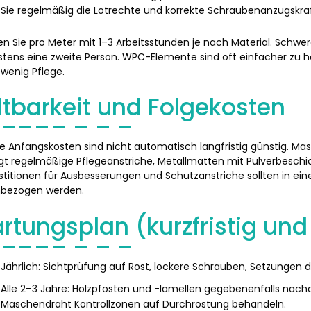
Sie regelmäßig die Lotrechte und korrekte Schraubenanzugskraf
n Sie pro Meter mit 1–3 Arbeitsstunden je nach Material. Schwe
tens eine zweite Person. WPC-Elemente sind oft einfacher zu
 wenig Pflege.
ltbarkeit und Folgekosten
ge Anfangskosten sind nicht automatisch langfristig günstig. Ma
gt regelmäßige Pflegeanstriche, Metallmatten mit Pulverbeschi
stitionen für Ausbesserungen und Schutzanstriche sollten in ein
nbezogen werden.
rtungsplan (kurzfristig und 
Jährlich: Sichtprüfung auf Rost, lockere Schrauben, Setzungen d
Alle 2–3 Jahre: Holzpfosten und -lamellen gegebenenfalls nachö
Maschendraht Kontrollzonen auf Durchrostung behandeln.