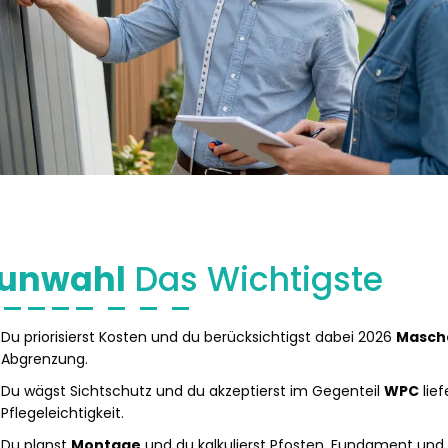
unwahl
Das Wichtigste
Du priorisierst Kosten und du berücksichtigst dabei 2026
Masch
Abgrenzung.
Du wägst Sichtschutz und du akzeptierst im Gegenteil
WPC
lief
Pflegeleichtigkeit.
Du planst
Montage
und du kalkulierst Pfosten, Fundament und A