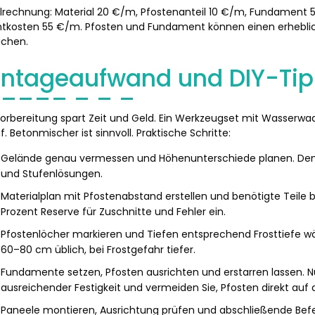
elrechnung: Material 20 €/m, Pfostenanteil 10 €/m, Fundamen
kosten 55 €/m. Pfosten und Fundament können einen erheblic
chen.
ntageaufwand und DIY-Tip
orbereitung spart Zeit und Geld. Ein Werkzeugset mit Wasserwa
. Betonmischer ist sinnvoll. Praktische Schritte:
Gelände genau vermessen und Höhenunterschiede planen. Den
und Stufenlösungen.
Materialplan mit Pfostenabstand erstellen und benötigte Teile be
Prozent Reserve für Zuschnitte und Fehler ein.
Pfostenlöcher markieren und Tiefen entsprechend Frosttiefe wäh
60–80 cm üblich, bei Frostgefahr tiefer.
Fundamente setzen, Pfosten ausrichten und erstarren lassen. N
ausreichender Festigkeit und vermeiden Sie, Pfosten direkt au
Paneele montieren, Ausrichtung prüfen und abschließende Be