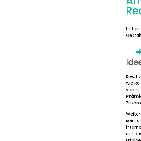
An
Re
Untern
Gestal
Ide
Kreati
wie Re
verans
Prämi
Zusam
Weiter
sein, 
intern
nur da
Erfolg