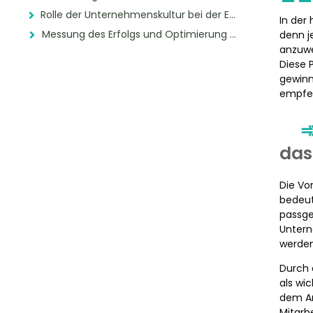
Rolle der Unternehmenskultur bei der Empfehlung neuer Mitarbeiter
In der
Messung des Erfolgs und Optimierung des Programms
denn j
anzuwe
Diese 
gewinn
empfe
das
Die Vo
bedeut
passge
Untern
werden
Durch 
als wi
dem Ar
Mitarb