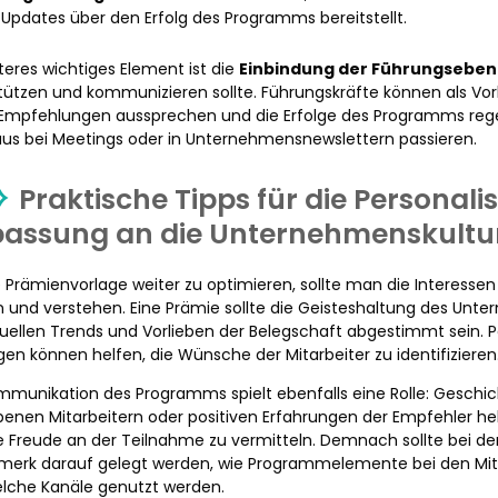
Updates über den Erfolg des Programms bereitstellt.
iteres wichtiges Element ist die
Einbindung der Führungsebe
tützen und kommunizieren sollte. Führungskräfte können als Vorb
 Empfehlungen aussprechen und die Erfolge des Programms reg
us bei Meetings oder in Unternehmensnewslettern passieren.
Praktische Tipps für die Personal
assung an die Unternehmenskultu
 Prämienvorlage weiter zu optimieren, sollte man die Interessen
 und verstehen. Eine Prämie sollte die Geisteshaltung des Unt
tuellen Trends und Vorlieben der Belegschaft abgestimmt sein.
en können helfen, die Wünsche der Mitarbeiter zu identifizieren
mmunikation des Programms spielt ebenfalls eine Rolle: Geschic
enen Mitarbeitern oder positiven Erfahrungen der Empfehler he
e Freude an der Teilnahme zu vermitteln. Demnach sollte bei de
erk darauf gelegt werden, wie Programmelemente bei den Mit
lche Kanäle genutzt werden.