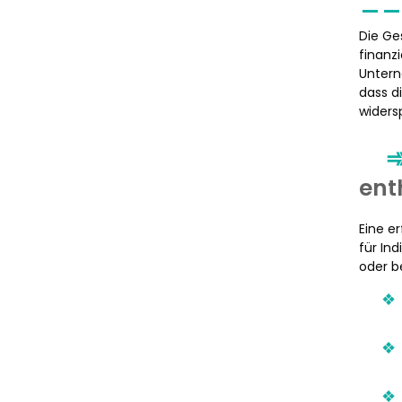
Die Ge
finanz
Untern
dass d
widers
ent
Eine e
für In
oder b