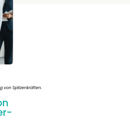
 von Spitzenkräften.
on
er-