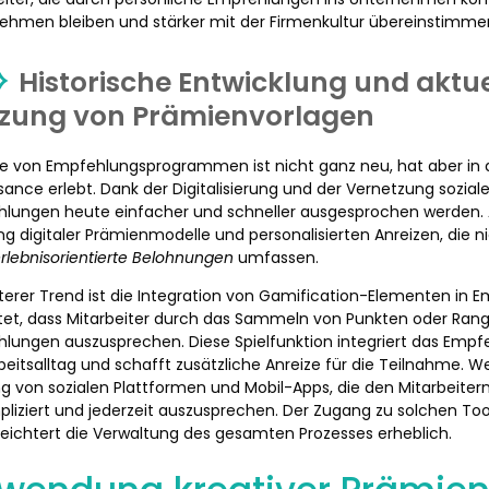
ehmen bleiben und stärker mit der Firmenkultur übereinstimme
Historische Entwicklung und aktue
zung von Prämienvorlagen
ee von Empfehlungsprogrammen ist nicht ganz neu, hat aber in 
sance erlebt. Dank der Digitalisierung und der Vernetzung sozia
lungen heute einfacher und schneller ausgesprochen werden. A
ng digitaler Prämienmodelle und personalisierten Anreizen, die 
rlebnisorientierte Belohnungen
umfassen.
iterer Trend ist die Integration von Gamification-Elementen i
et, dass Mitarbeiter durch das Sammeln von Punkten oder Rangl
lungen auszusprechen. Diese Spielfunktion integriert das Emp
beitsalltag und schafft zusätzliche Anreize für die Teilnahme. Wei
g von sozialen Plattformen und Mobil-Apps, die den Mitarbeite
liziert und jederzeit auszusprechen. Der Zugang zu solchen Too
leichtert die Verwaltung des gesamten Prozesses erheblich.