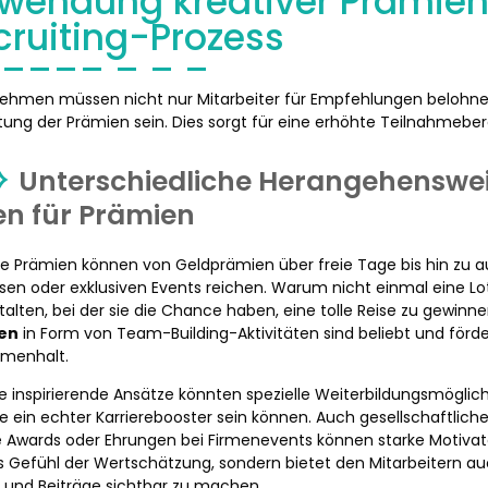
wendung kreativer Prämien
cruiting-Prozess
ehmen müssen nicht nur Mitarbeiter für Empfehlungen belohnen
tung der Prämien sein. Dies sorgt für eine erhöhte Teilnahmeber
Unterschiedliche Herangehenswei
en für Prämien
ve Prämien können von Geldprämien über freie Tage bis hin zu 
isen oder exklusiven Events reichen. Warum nicht einmal eine Lo
talten, bei der sie die Chance haben, eine tolle Reise zu gewin
en
in Form von Team-Building-Aktivitäten sind beliebt und förde
menhalt.
e inspirierende Ansätze könnten spezielle Weiterbildungsmöglich
die ein echter Karrierebooster sein können. Auch gesellschaftlic
e Awards oder Ehrungen bei Firmenevents können starke Motivator
s Gefühl der Wertschätzung, sondern bietet den Mitarbeitern au
e und Beiträge sichtbar zu machen.