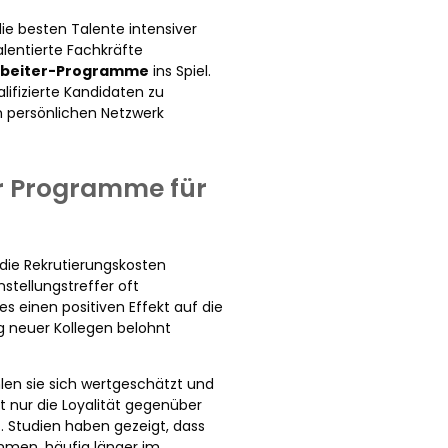
ie besten Talente intensiver
lentierte Fachkräfte
rbeiter-Programme
ins Spiel.
ifizierte Kandidaten zu
 persönlichen Netzwerk
er Programme für
 die Rekrutierungskosten
stellungstreffer oft
s einen positiven Effekt auf die
ng neuer Kollegen belohnt
hlen sie sich wertgeschätzt und
 nur die Loyalität gegenüber
. Studien haben gezeigt, dass
mmen, häufig länger im