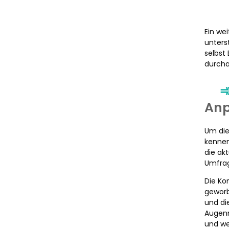
Ein we
unters
selbst
durcha
Anp
Um die
kennen
die ak
Umfrag
Die Ko
geworb
und di
Augenm
und we