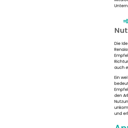
Untern
Nut
Die Id
Renais
Empfeh
Richtu
auch
e
Ein we
bedeut
Empfeh
den Ar
Nutzun
unkomp
und er