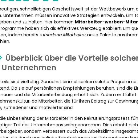
 heutigen, schnelllebigen Geschäftswelt ist der Wettbewerb um d
e. Unternehmen müssen innovative Strategien entwickeln, um ta
rben und zu halten. Hier kommen
Mitarbeiter-werben-Mita
Programme haben sich als effektives Werkzeug etabliert, um qual
en, indem bereits
zufriedene Mitarbeiter
neue Talente aus ihrem
hlen.
Überblick über die Vorteile solch
 Unternehmen
rteile sind vielfältig: Zunächst einmal senken solche Programme
end. Da sie auf persönlichen Empfehlungen beruhen, sind die Ein
nauer und die Mitarbeiterbindung erhöht sich. Zudem entfaltet e
ehmenskultur, da Mitarbeiter, die für ihren Beitrag zur Gewinnu
, zufriedener und motivierter sind.
die Einbeziehung der Mitarbeiter in den Rekrutierungsprozess fü
chtiger Teil des Unternehmens wahrgenommen. Dies erhöht nicht
beitgeber, sondern verbessert auch das Arbeitsklima insgesamt
eiter, die durch persönliche Empfehlungen ins Unternehmen ko